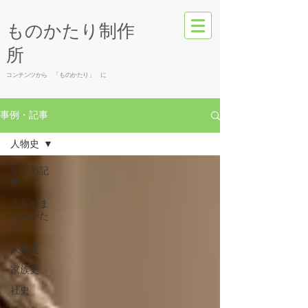
​ものかたり制作
所
コンテンツから 「ものかたり」 に
事例・記事
人物史
全ての記
事
よもやま
ものかた
り
人物史
家族史
社史